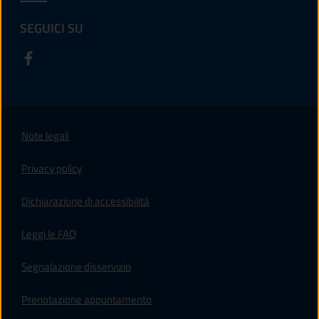
SEGUICI SU
Note legali
Privacy policy
(apre in un'altra scheda).
Dichiarazione di accessibilità
Leggi le FAQ
Segnalazione disservizio
Prenotazione appuntamento