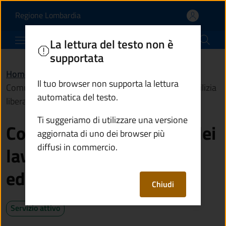
Comunicazione di inizio d
Vai al contenuto principale
(apre in un'altra scheda).
Regione Lombardia
Comune di Sonico
La lettura del testo non è
supportata
Home
/
Servizi
/
Catasto e urbanistica
/
Il tuo browser non supporta la lettura
Comunicazione di inizio dei lavori temporanei in edilizia
automatica del testo.
libera (Cil)
Ti suggeriamo di utilizzare una versione
Comunicazione di inizio dei
aggiornata di uno dei browser più
diffusi in commercio.
lavori temporanei in
edilizia libera (Cil)
Chiudi
Servizio attivo