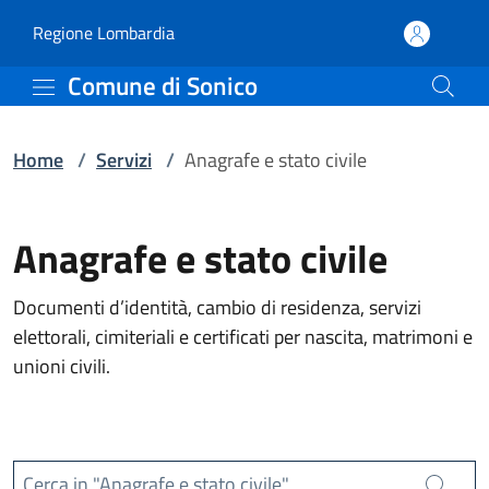
Servizi | Comune di Soni
Vai al contenuto principale
(apre in un'altra scheda).
Regione Lombardia
Comune di Sonico
Home
/
Servizi
/
Anagrafe e stato civile
Anagrafe e stato civile
Documenti d’identità, cambio di residenza, servizi
elettorali, cimiteriali e certificati per nascita, matrimoni e
unioni civili.
Cerca in "Anagrafe e stato civile"