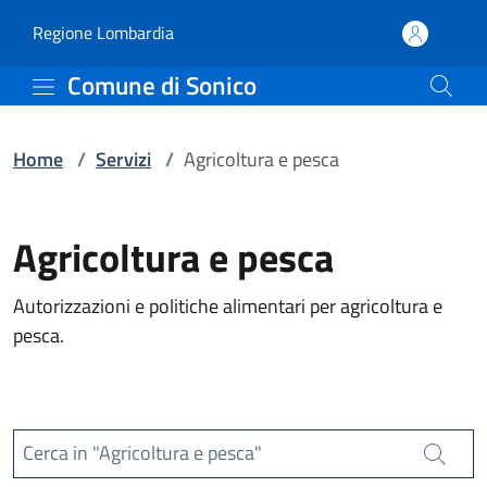
Servizi | Comune di Soni
Vai al contenuto principale
(apre in un'altra scheda).
Regione Lombardia
Comune di Sonico
Home
/
Servizi
/
Agricoltura e pesca
Agricoltura e pesca
Autorizzazioni e politiche alimentari per agricoltura e
pesca.
Cerca in "Agricoltura e pesca"
Cerca