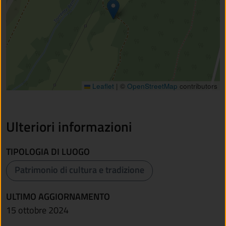
Leaflet
|
©
OpenStreetMap
contributors
Ulteriori informazioni
TIPOLOGIA DI LUOGO
Patrimonio di cultura e tradizione
ULTIMO AGGIORNAMENTO
15 ottobre 2024