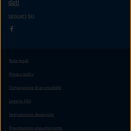
dati
SEGUICI SU
Note legali
Privacy policy
(apre in un'altra scheda).
Dichiarazione di accessibilità
Leggi le FAQ
Segnalazione disservizio
Prenotazione appuntamento