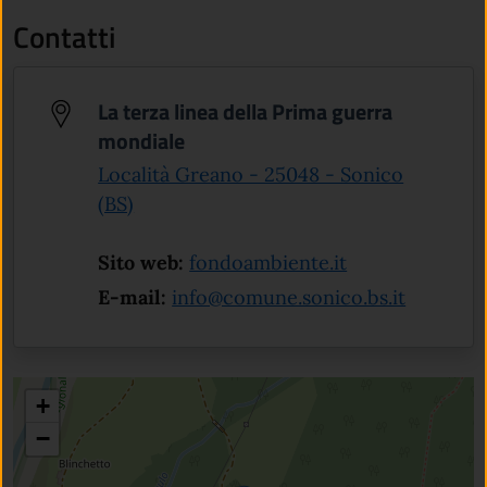
Contatti
La terza linea della Prima guerra
mondiale
Località Greano - 25048 - Sonico
(apre in un'altra scheda).
(BS)
(apre in un'altr
Sito web:
fondoambiente.it
E-mail:
info@comune.sonico.bs.it
+
−