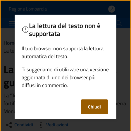
La terza linea della Pri
Vai al contenuto principale
(apre in un'altra scheda).
Regione Lombardia
Comune di Sonico
La lettura del testo non è
supportata
Home
/
Vivere Sonico
/
Luoghi
/
Il tuo browser non supporta la lettura
La terza linea della Prima guerra mondiale
automatica del testo.
La terza linea della Prima
Ti suggeriamo di utilizzare una versione
aggiornata di uno dei browser più
guerra mondiale
diffusi in commercio.
La “Terza Linea” costituiva l’ultimo sbarramento
fortificato della Valle Camonica durante la Prima Guerra
Chiudi
Mondiale
Condividi
Vedi azioni