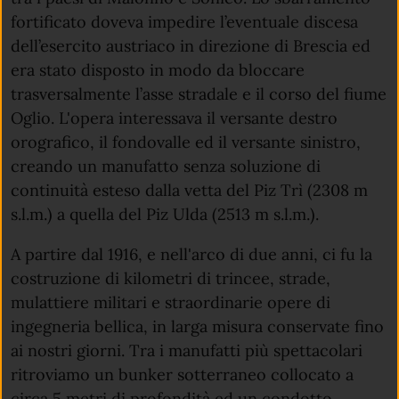
fortificato doveva impedire l’eventuale discesa
dell’esercito austriaco in direzione di Brescia ed
era stato disposto in modo da bloccare
trasversalmente l’asse stradale e il corso del fiume
Oglio. L'opera interessava il versante destro
orografico, il fondovalle ed il versante sinistro,
creando un manufatto senza soluzione di
continuità esteso dalla vetta del Piz Trì (2308 m
s.l.m.) a quella del Piz Ulda (2513 m s.l.m.).
A partire dal 1916, e nell'arco di due anni, ci fu la
costruzione di kilometri di trincee, strade,
mulattiere militari e straordinarie opere di
ingegneria bellica, in larga misura conservate fino
ai nostri giorni. Tra i manufatti più spettacolari
ritroviamo un bunker sotterraneo collocato a
circa 5 metri di profondità ed un condotto